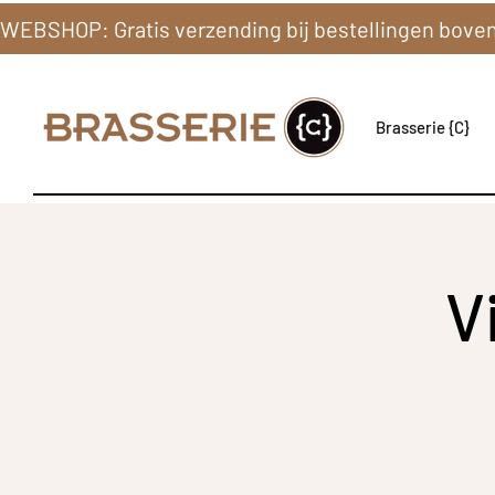
Brasserie {C}
V