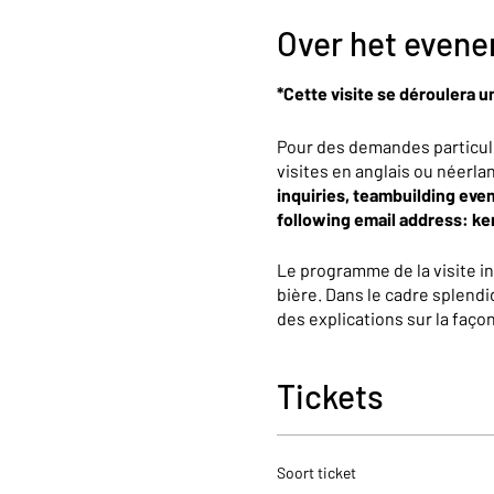
Over het even
*Cette visite se déroulera u
Pour des demandes particul
visites en anglais ou néerla
inquiries, teambuilding even
following email address: k
Le programme de la visite i
bière. Dans le cadre splendi
des explications sur la faç
partagerons avec vous presqu
une dégustation de 25cl.
Tickets
À la fin de cette expérience
boutique.
Soort ticket