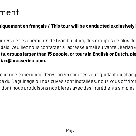
ement
niquement en français / This tour will be conducted exclusively 
ières, des événements de teambuilding, des groupes de plus de
ndais, veuillez nous contacter à l’adresse email suivante : keri
ts, groups larger than 15 people, or tours in English or Dutch, pl
erian@brasseriec.com.
nclut une expérience d’environ 45 minutes vous guidant du champ
de du Béguinage où nos cuves sont installées, nous vous offriron
on dont nous produisons nos bières avec des ingrédients simples 
e tous les secrets qui les rendent complexes et délicieuses... 
, vous repartirez avec un petit cadeau et un bon de réduction de
Prijs