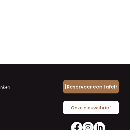
n
{Reserveer een tafel}
ranken
e
Onze nieuwsbrief