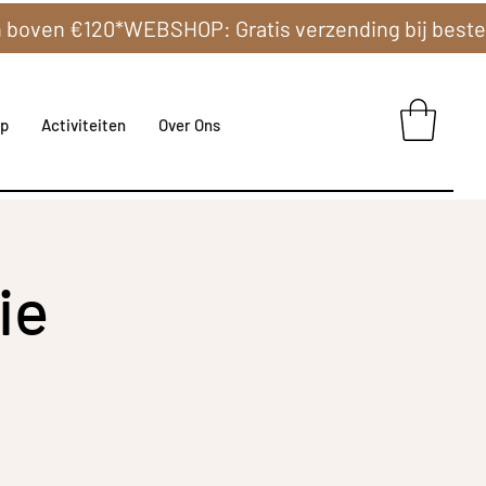
p
Activiteiten
Over Ons
ie