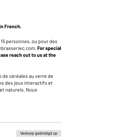
in French.
 15 personnes, ou pour des
an@brasseriec.com.
For special
ease reach out to us at the
 de céréales au verre de
s des jeux interactifs et
et naturels. Nous
La visite se terminera par
 10% valable dans notre
Verkoop geëindigd op