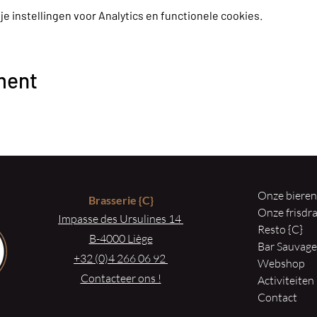
 instellingen voor Analytics en functionele cookies.
ment
Onze biere
Brasserie
{C}
Onze frisd
Impasse des Ursulines 14
Resto {C}
B-4000 Liège
Bar Sauvag
+32 (0)4 266 06 92
Webshop
Contacteer ons !
Activiteiten
Contact