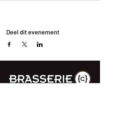
Deel dit evenement
Impasse des Ursulines 14
B-4000 Liège
+32 (0)4 266 06 92
Contacteer ons !