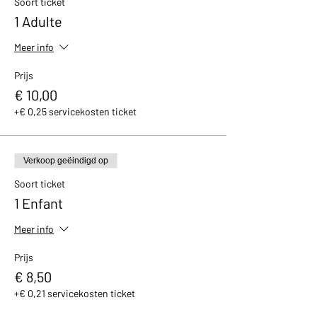
Soort ticket
avec un petit cadeau et un bon de réduction
1 Adulte
de 10% valable dans notre boutique.
Meer info
Prijs
€ 10,00
+€ 0,25 servicekosten ticket
Verkoop geëindigd op
Soort ticket
1 Enfant
Meer info
Prijs
€ 8,50
+€ 0,21 servicekosten ticket