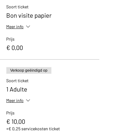
avec un petit cadeau et un bon de réduction
Soort ticket
de 10% valable dans notre boutique.
Bon visite papier
Meer info
Prijs
€ 0,00
Verkoop geëindigd op
Soort ticket
1 Adulte
Meer info
Prijs
€ 10,00
+€ 0,25 servicekosten ticket