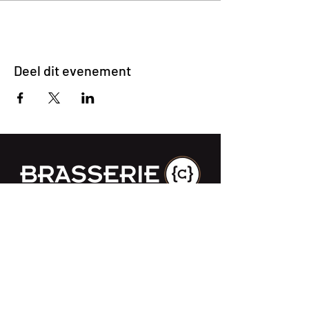
Deel dit evenement
Impasse des Ursulines 14
B-4000 Liège
+32 (0)4 266 06 92
Contacteer ons !