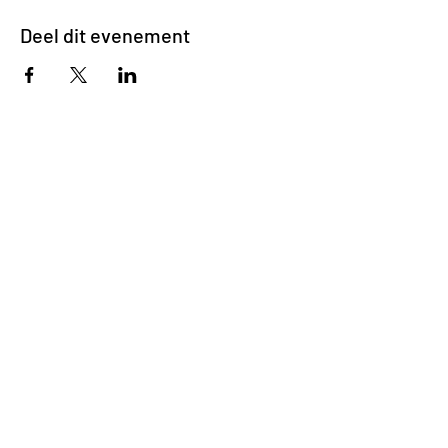
Deel dit evenement
Impasse des Ursulines 14
B-4000 Liège
+32 (0)4 266 06 92
Contacteer ons !
Onze bieren
Onze frisdranken