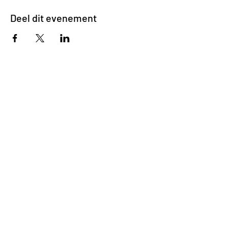
Deel dit evenement
Impasse des Ursulines 14
B-4000 Liège
+32 (0)4 266 06 92
Contacteer ons !
Onze bieren
Onze frisdranken