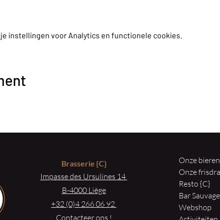
 instellingen voor Analytics en functionele cookies.
ment
Onze biere
Brasserie
{C}
Onze frisd
Impasse des Ursulines 14
Resto {C}
B-4000 Liège
Bar Sauvag
+32 (0)4 266 06 92
Webshop
Contacteer ons !
Activiteiten