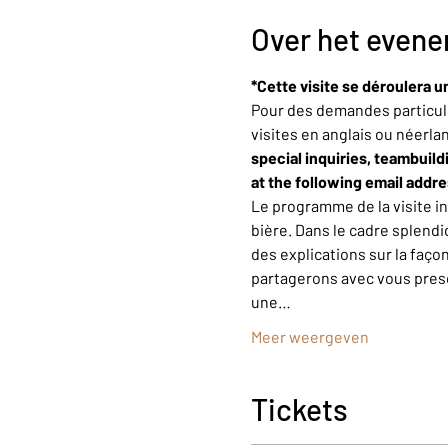
Over het even
*Cette visite se déroulera u
Pour des demandes particuli
visites en anglais ou néerla
special inquiries, teambuild
at the following email addr
Le programme de la visite i
bière. Dans le cadre splendi
des explications sur la faço
partagerons avec vous presqu
une…
Meer weergeven
Tickets