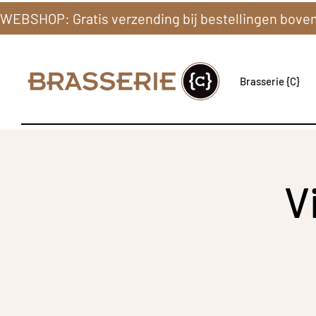
Brasserie {C}
V