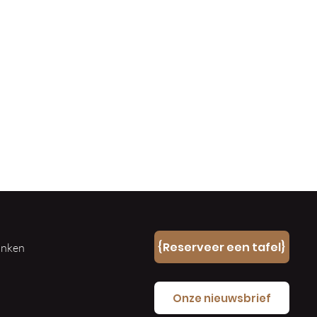
n
{Reserveer een tafel}
ranken
e
Onze nieuwsbrief