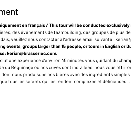
ement
niquement en français / This tour will be conducted exclusively 
ères, des événements de teambuilding, des groupes de plus de 
ndais, veuillez nous contacter à l’adresse email suivante : keria
ing events, groups larger than 15 people, or tours in English or D
ess: kerian@brasseriec.com.
nclut une expérience d’environ 45 minutes vous guidant du champ
de du Béguinage où nos cuves sont installées, nous vous offrirons
n dont nous produisons nos bières avec des ingrédients simples 
e tous les secrets qui les rendent complexes et délicieuses... L