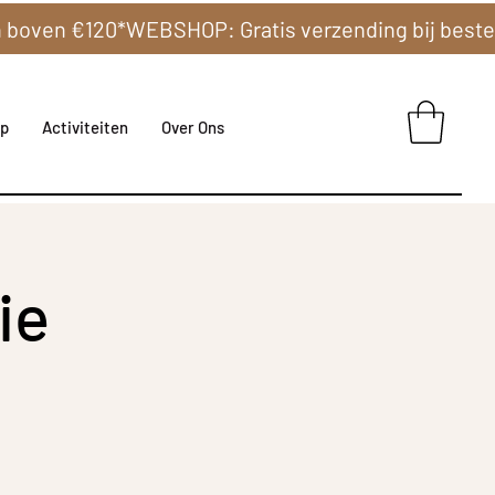
p
Activiteiten
Over Ons
ie