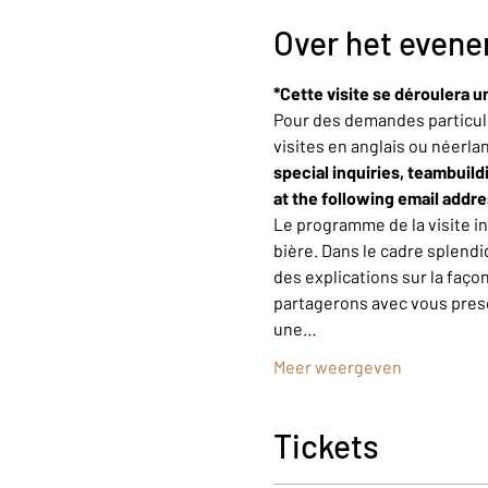
Over het even
*Cette visite se déroulera u
Pour des demandes particuli
visites en anglais ou néerla
special inquiries, teambuild
at the following email addr
Le programme de la visite i
bière. Dans le cadre splendi
des explications sur la faço
partagerons avec vous presqu
une…
Meer weergeven
Tickets