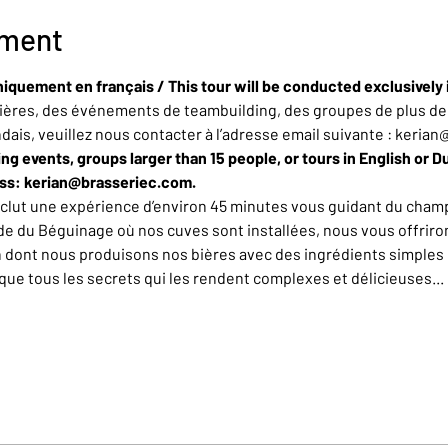
ement
niquement en français / This tour will be conducted exclusively 
ères, des événements de teambuilding, des groupes de plus de 
ndais, veuillez nous contacter à l’adresse email suivante : keria
ing events, groups larger than 15 people, or tours in English or D
ess: kerian@brasseriec.com.
nclut une expérience d’environ 45 minutes vous guidant du champ
de du Béguinage où nos cuves sont installées, nous vous offrirons
n dont nous produisons nos bières avec des ingrédients simples 
e tous les secrets qui les rendent complexes et délicieuses... L