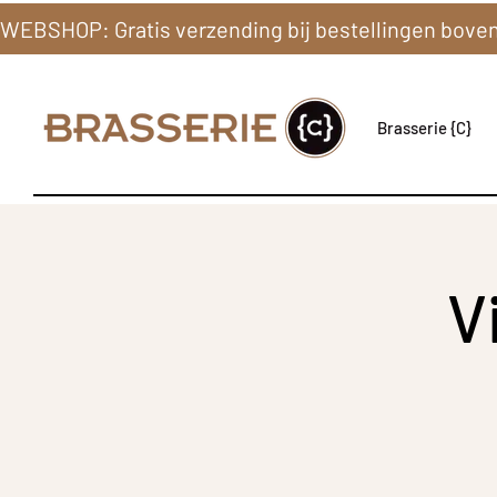
Brasserie {C}
V