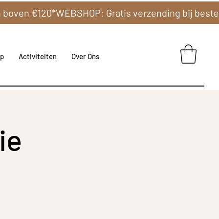
p
Activiteiten
Over Ons
ie