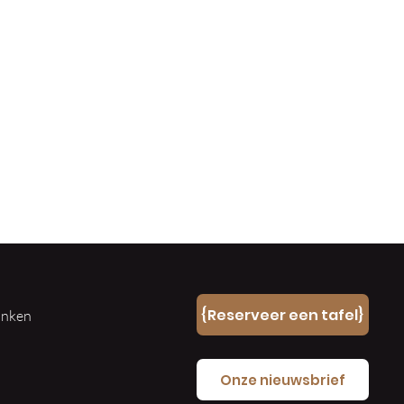
n
{Reserveer een tafel}
ranken
e
Onze nieuwsbrief