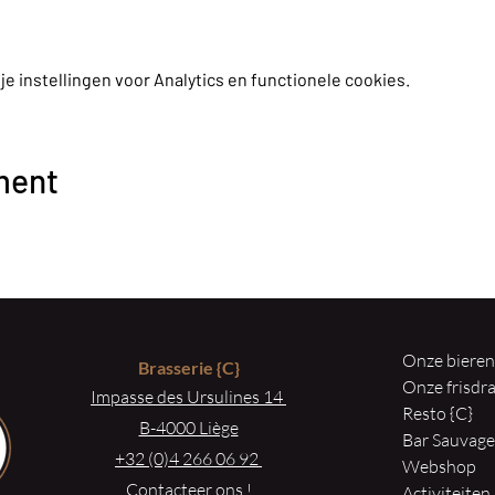
 instellingen voor Analytics en functionele cookies.
ment
Onze biere
Brasserie
{C}
Onze frisd
Impasse des Ursulines 14
Resto {C}
B-4000 Liège
Bar Sauvag
+32 (0)4 266 06 92
Webshop
Contacteer ons !
Activiteiten