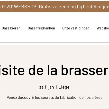
Onze bieren
Onze frisdranken
Onze vestigingen
Websho
isite de la brasser
za 11 jan
  |  
Liège
Venez découvrir les secrets de fabrication de nos bières