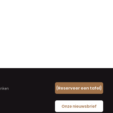
n
{Reserveer een tafel}
ranken
e
Onze nieuwsbrief