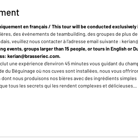
ement
niquement en français / This tour will be conducted exclusively 
ères, des événements de teambuilding, des groupes de plus de 
ndais, veuillez nous contacter à l’adresse email suivante : keria
ing events, groups larger than 15 people, or tours in English or D
ess: kerian@brasseriec.com.
nclut une expérience d’environ 45 minutes vous guidant du champ
de du Béguinage où nos cuves sont installées, nous vous offrirons
n dont nous produisons nos bières avec des ingrédients simples 
e tous les secrets qui les rendent complexes et délicieuses... L