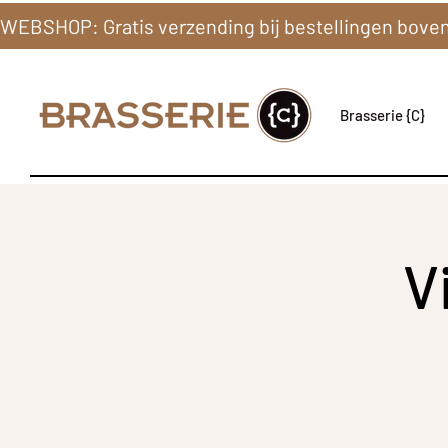
Brasserie {C}
V