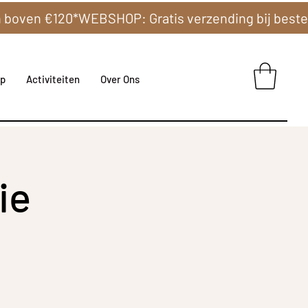
p
Activiteiten
Over Ons
ie