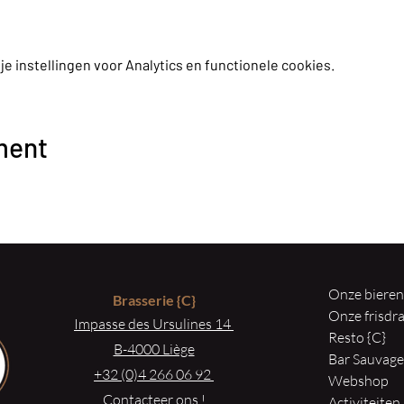
 instellingen voor Analytics en functionele cookies.
ment
Onze biere
Brasserie
{C}
Onze frisd
Impasse des Ursulines 14
Resto {C}
B-4000 Liège
Bar Sauvag
+32 (0)4 266 06 92
Webshop
Contacteer ons !
Activiteiten