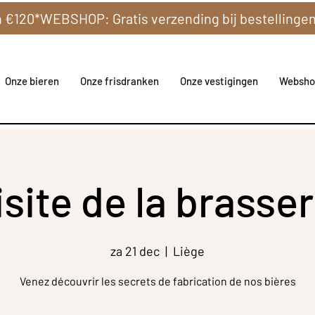
Onze bieren
Onze frisdranken
Onze vestigingen
Websho
isite de la brasser
za 21 dec
  |  
Liège
Venez découvrir les secrets de fabrication de nos bières