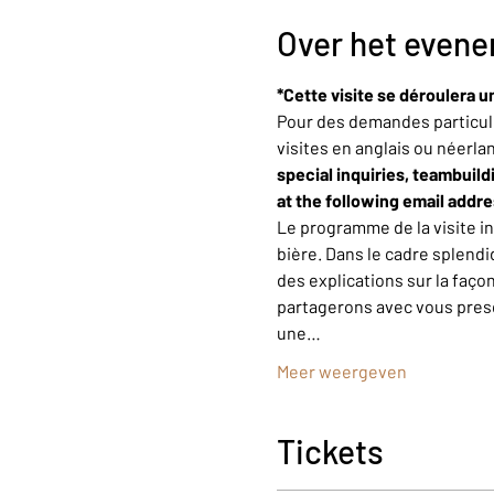
Over het even
*Cette visite se déroulera u
Pour des demandes particuli
visites en anglais ou néerla
special inquiries, teambuild
at the following email addr
Le programme de la visite i
bière. Dans le cadre splendi
des explications sur la faço
partagerons avec vous presqu
une…
Meer weergeven
Tickets