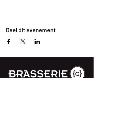
Deel dit evenement
Impasse des Ursulines 14
B-4000 Liège
+32 (0)4 266 06 92
Contacteer ons !