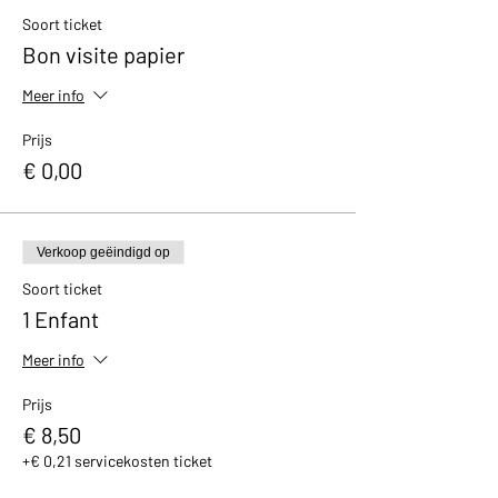
avec un petit cadeau et un bon de réduction
Soort ticket
de 10% valable dans notre boutique.
Bon visite papier
Meer info
Prijs
€ 0,00
Verkoop geëindigd op
Soort ticket
1 Enfant
Meer info
Prijs
€ 8,50
+€ 0,21 servicekosten ticket