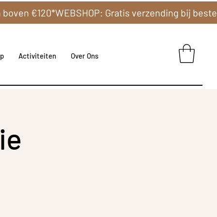
p
Activiteiten
Over Ons
ie