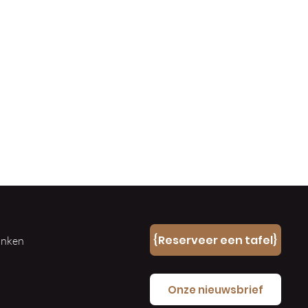
n
{Reserveer een tafel}
ranken
e
Onze nieuwsbrief