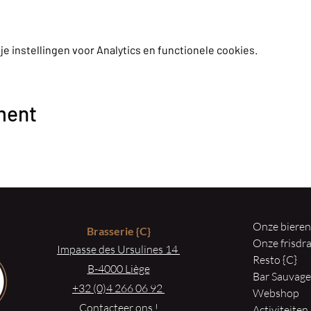
 instellingen voor Analytics en functionele cookies.
ment
Onze biere
Brasserie
{C}
Onze frisd
Impasse des Ursulines 14
Resto {C}
B-4000 Liège
Bar Sauvag
+32 (0)4 266 06 92
Webshop
Contacteer ons !
Activiteiten