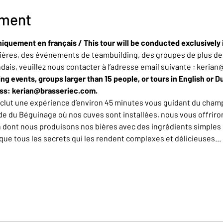
ement
niquement en français / This tour will be conducted exclusively 
ères, des événements de teambuilding, des groupes de plus de 
ndais, veuillez nous contacter à l’adresse email suivante : keria
ing events, groups larger than 15 people, or tours in English or D
ess: kerian@brasseriec.com.
nclut une expérience d’environ 45 minutes vous guidant du champ
de du Béguinage où nos cuves sont installées, nous vous offrirons
n dont nous produisons nos bières avec des ingrédients simples 
e tous les secrets qui les rendent complexes et délicieuses... L