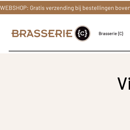
Brasserie {C}
V