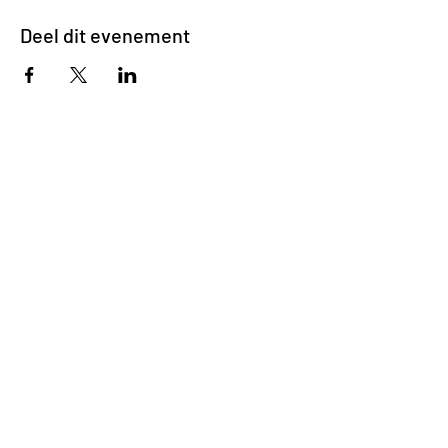
Deel dit evenement
Impasse des Ursulines 14
B-4000 Liège
+32 (0)4 266 06 92
Contacteer ons !
Onze bieren
Onze frisdranken