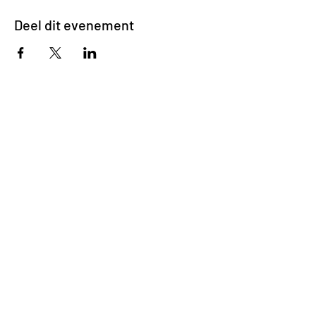
Deel dit evenement
Impasse des Ursulines 14
B-4000 Liège
+32 (0)4 266 06 92
Contacteer ons !
Onze bieren
Onze frisdranken