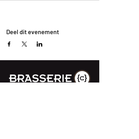
Deel dit evenement
Impasse des Ursulines 14
B-4000 Liège
+32 (0)4 266 06 92
Contacteer ons !