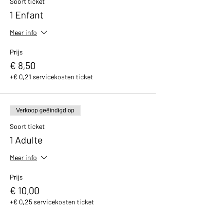
Soort ticket
avec un petit cadeau et un bon de réduction
1 Enfant
de 10% valable dans notre boutique.
Meer info
Prijs
€ 8,50
+€ 0,21 servicekosten ticket
Verkoop geëindigd op
Soort ticket
1 Adulte
Meer info
Prijs
€ 10,00
+€ 0,25 servicekosten ticket