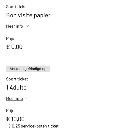
avec un petit cadeau et un bon de réduction
Soort ticket
de 10% valable dans notre boutique.
Bon visite papier
Meer info
Prijs
€ 0,00
Verkoop geëindigd op
Soort ticket
1 Adulte
Meer info
Prijs
€ 10,00
+€ 0,25 servicekosten ticket