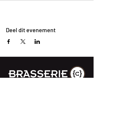
Deel dit evenement
Impasse des Ursulines 14
B-4000 Liège
+32 (0)4 266 06 92
Contacteer ons !