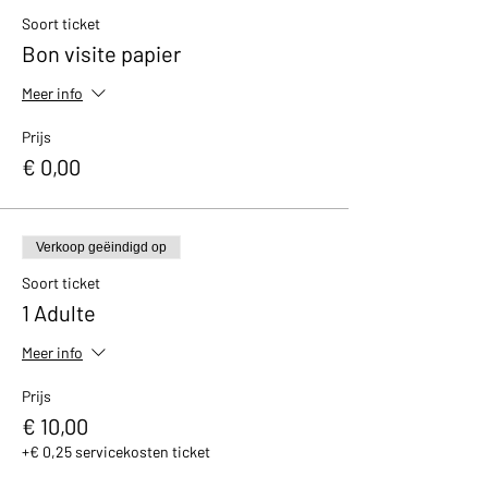
avec un petit cadeau et un bon de réduction
Soort ticket
de 10% valable dans notre boutique.
Bon visite papier
Meer info
Prijs
€ 0,00
Verkoop geëindigd op
Soort ticket
1 Adulte
Meer info
Prijs
€ 10,00
+€ 0,25 servicekosten ticket