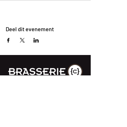
Deel dit evenement
Impasse des Ursulines 14
B-4000 Liège
+32 (0)4 266 06 92
Contacteer ons !