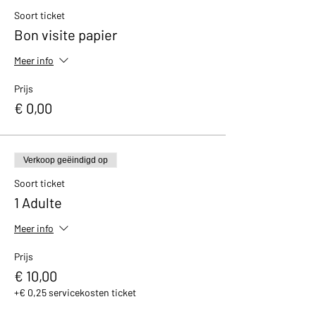
avec un petit cadeau et un bon de réduction
Soort ticket
de 10% valable dans notre boutique.
Bon visite papier
Meer info
Prijs
€ 0,00
Verkoop geëindigd op
Soort ticket
1 Adulte
Meer info
Prijs
€ 10,00
+€ 0,25 servicekosten ticket