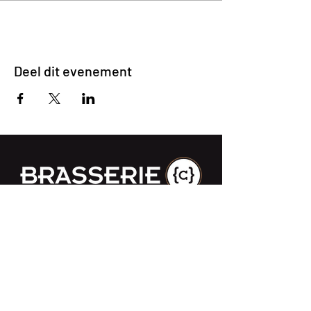
Deel dit evenement
Impasse des Ursulines 14
B-4000 Liège
+32 (0)4 266 06 92
Contacteer ons !