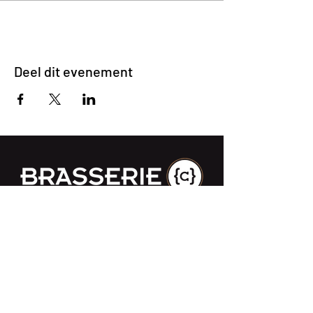
Deel dit evenement
Impasse des Ursulines 14
B-4000 Liège
+32 (0)4 266 06 92
Contacteer ons !