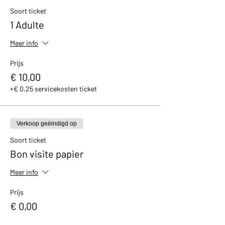
avec un petit cadeau et un bon de réduction
Soort ticket
de 10% valable dans notre boutique.
1 Adulte
Meer info
Prijs
€ 10,00
+€ 0,25 servicekosten ticket
Verkoop geëindigd op
Soort ticket
Bon visite papier
Meer info
Prijs
€ 0,00