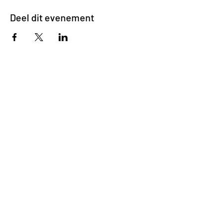
Deel dit evenement
Impasse des Ursulines 14
B-4000 Liège
+32 (0)4 266 06 92
Contacteer ons !
Onze bieren
Onze frisdranken