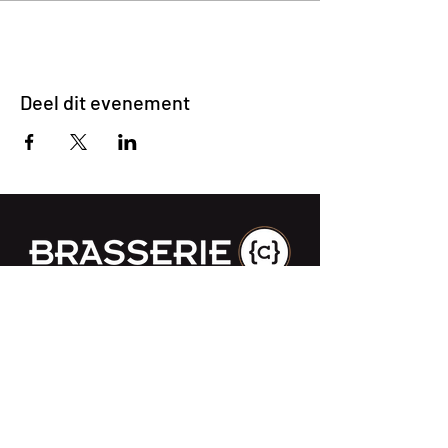
Deel dit evenement
Impasse des Ursulines 14
B-4000 Liège
+32 (0)4 266 06 92
Contacteer ons !