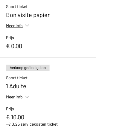
avec un petit cadeau et un bon de réduction
Soort ticket
de 10% valable dans notre boutique.
Bon visite papier
Meer info
Prijs
€ 0,00
Verkoop geëindigd op
Soort ticket
1 Adulte
Meer info
Prijs
€ 10,00
+€ 0,25 servicekosten ticket