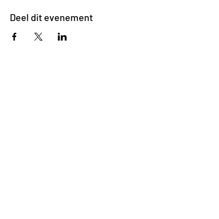
Deel dit evenement
Impasse des Ursulines 14
B-4000 Liège
+32 (0)4 266 06 92
Contacteer ons !
Onze bieren
Onze frisdranken