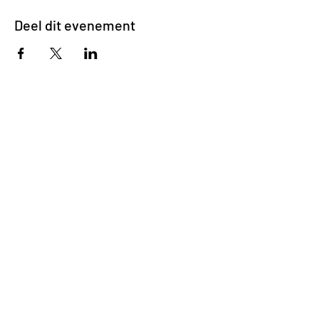
Deel dit evenement
Impasse des Ursulines 14
B-4000 Liège
+32 (0)4 266 06 92
Contacteer ons !
Onze bieren
Onze frisdranken