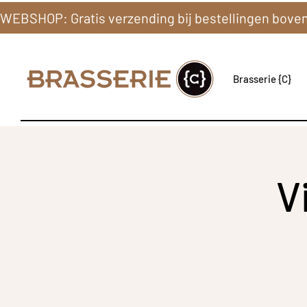
Brasserie {C}
V