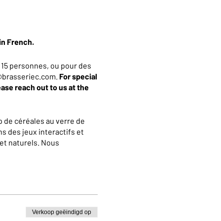
in French.
 15 personnes, ou pour des
an@brasseriec.com.
For special
ease reach out to us at the
 de céréales au verre de
s des jeux interactifs et
et naturels. Nous
La visite se terminera par
 10% valable dans notre
Verkoop geëindigd op