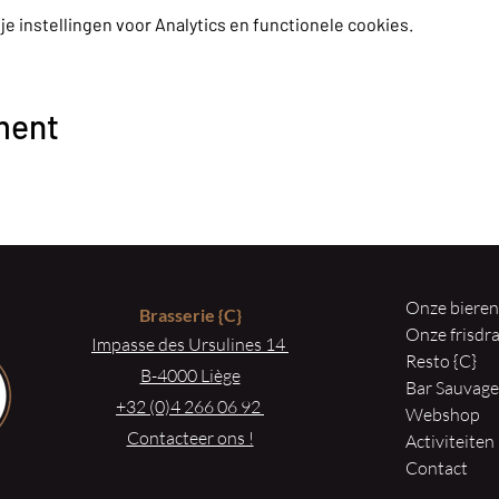
 instellingen voor Analytics en functionele cookies.
ment
Onze biere
Brasserie
{C}
Onze frisd
Impasse des Ursulines 14
Resto {C}
B-4000 Liège
Bar Sauvag
+32 (0)4 266 06 92
Webshop
Contacteer ons !
Activiteiten
Contact