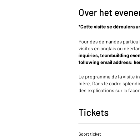
Over het even
*Cette visite se déroulera u
Pour des demandes particul
visites en anglais ou néerla
inquiries, teambuilding even
following email address: k
Le programme de la visite i
bière. Dans le cadre splendi
des explications sur la faç
partagerons avec vous presqu
une dégustation de 25cl.
Tickets
À la fin de cette expérience
boutique.
Soort ticket