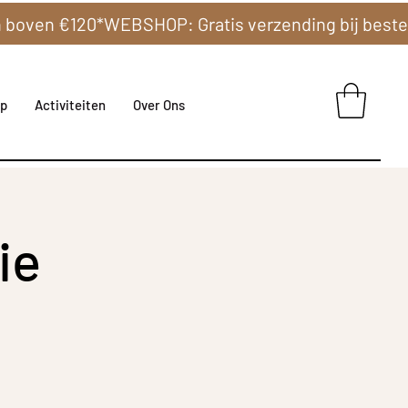
p
Activiteiten
Over Ons
ie