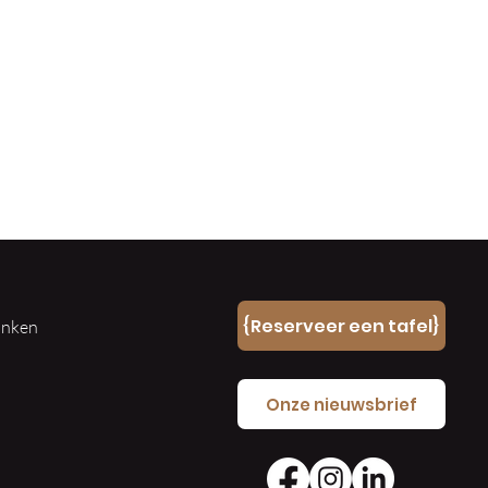
n
{Reserveer een tafel}
ranken
e
Onze nieuwsbrief