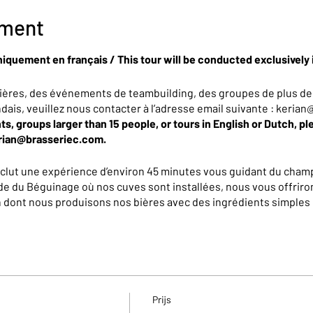
ement
niquement en français / This tour will be conducted exclusively 
ières, des événements de teambuilding, des groupes de plus de
ndais, veuillez nous contacter à l’adresse email suivante : keri
ts, groups larger than 15 people, or tours in English or Dutch, pl
erian@brasseriec.com.
nclut une expérience d’environ 45 minutes vous guidant du champ
de du Béguinage où nos cuves sont installées, nous vous offriron
on dont nous produisons nos bières avec des ingrédients simples 
e tous les secrets qui les rendent complexes et délicieuses... 
, vous repartirez avec un petit cadeau et un bon de réduction de
Prijs