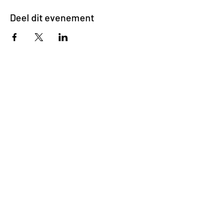
Deel dit evenement
Impasse des Ursulines 14
B-4000 Liège
+32 (0)4 266 06 92
Contacteer ons !
Onze bieren
Onze frisdranken