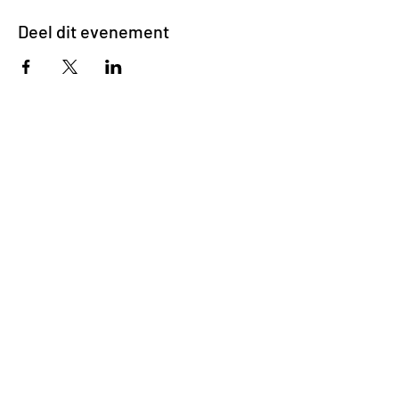
Deel dit evenement
Impasse des Ursulines 14
B-4000 Liège
+32 (0)4 266 06 92
Contacteer ons !
Onze bieren
Onze frisdranken