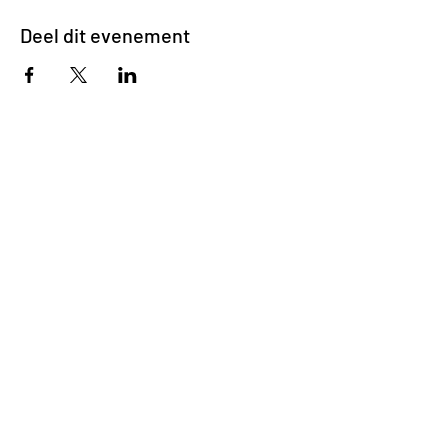
Deel dit evenement
Impasse des Ursulines 14
B-4000 Liège
+32 (0)4 266 06 92
Contacteer ons !
Onze bieren
Onze frisdranken