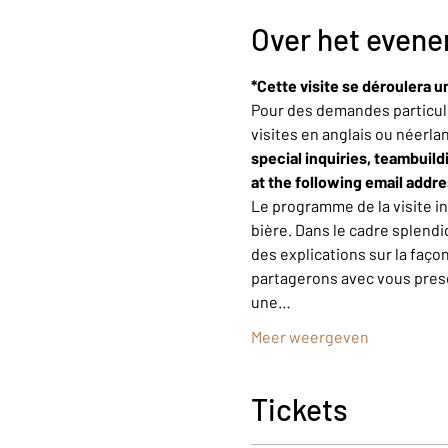
Over het even
*Cette visite se déroulera u
Pour des demandes particuli
visites en anglais ou néerla
special inquiries, teambuild
at the following email addr
Le programme de la visite i
bière. Dans le cadre splendi
des explications sur la faço
partagerons avec vous presqu
une…
Meer weergeven
Tickets