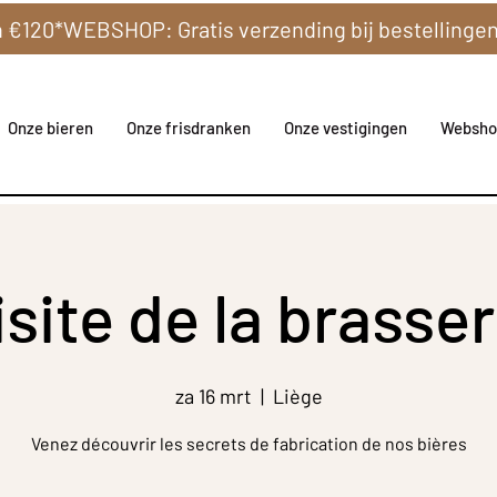
Onze bieren
Onze frisdranken
Onze vestigingen
Websho
isite de la brasser
za 16 mrt
  |  
Liège
Venez découvrir les secrets de fabrication de nos bières