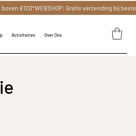
p
Activiteiten
Over Ons
ie