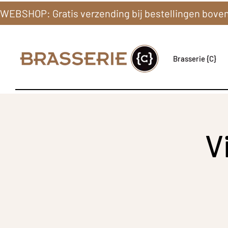
Brasserie {C}
V