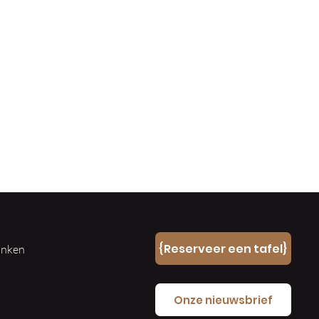
n
{Reserveer een tafel}
ranken
e
Onze nieuwsbrief