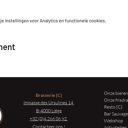
 instellingen voor Analytics en functionele cookies.
ment
Onze biere
Brasserie
{C}
Onze frisd
Impasse des Ursulines 14
Resto {C}
B-4000 Liège
Bar Sauvag
+32 (0)4 266 06 92
Webshop
Contacteer ons !
Activiteiten