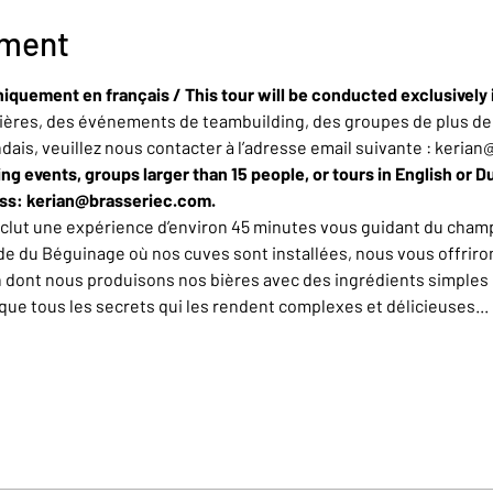
ement
niquement en français / This tour will be conducted exclusively 
ères, des événements de teambuilding, des groupes de plus de 
ndais, veuillez nous contacter à l’adresse email suivante : keria
ing events, groups larger than 15 people, or tours in English or D
ess: kerian@brasseriec.com.
nclut une expérience d’environ 45 minutes vous guidant du champ
de du Béguinage où nos cuves sont installées, nous vous offrirons
n dont nous produisons nos bières avec des ingrédients simples 
e tous les secrets qui les rendent complexes et délicieuses... L