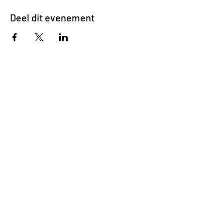
Deel dit evenement
Impasse des Ursulines 14
B-4000 Liège
+32 (0)4 266 06 92
Contacteer ons !
Onze bieren
Onze frisdranken