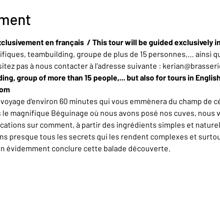
ement
clusivement en français  / This tour will be guided exclusively i
iques, teambuilding, groupe de plus de 15 personnes,… ainsi qu
sitez pas à nous contacter à l’adresse suivante : kerian@brasser
ing, group of more than 15 people,... but also for tours in Englis
com
n voyage d’environ 60 minutes qui vous emmènera du champ de cér
rs le magnifique Béguinage où nous avons posé nos cuves, nous 
ations sur comment, à partir des ingrédients simples et naturel
ons presque tous les secrets qui les rendent complexes et surt
en évidemment conclure cette balade découverte.