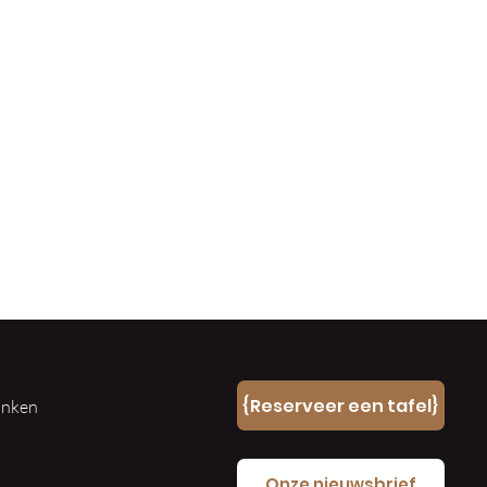
n
{Reserveer een tafel}
ranken
e
Onze nieuwsbrief