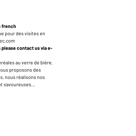
n french
e pour des visites en 
iec.com
h please contact us via e-
éales au verre de bière. 
vous proposons des 
s, nous réalisons nos 
out savoureuses…