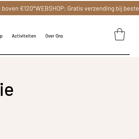
p
Activiteiten
Over Ons
ie