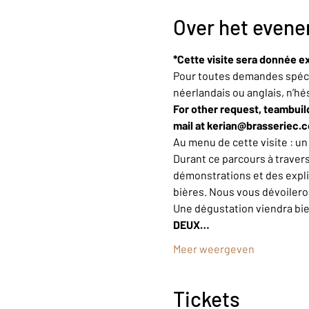
Over het even
*Cette visite sera donnée ex
Pour toutes demandes spécif
néerlandais ou anglais, n’hé
For other request, teambuild
mail at kerian@brasseriec.
Au menu de cette visite : u
Durant ce parcours à trave
démonstrations et des explic
bières. Nous vous dévoiler
Une dégustation viendra bi
DEUX…
Meer weergeven
Tickets