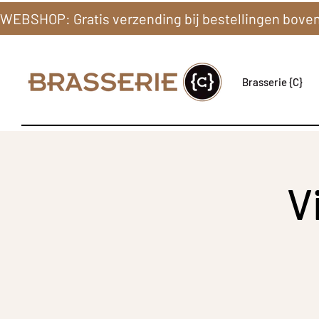
Brasserie {C}
V