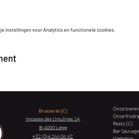
 instellingen voor Analytics en functionele cookies.
ment
Onze biere
Brasserie
{C}
Onze frisd
Impasse des Ursulines 14
Resto {C}
B-4000 Liège
Bar Sauvag
+32 (0)4 266 06 92
Webshop