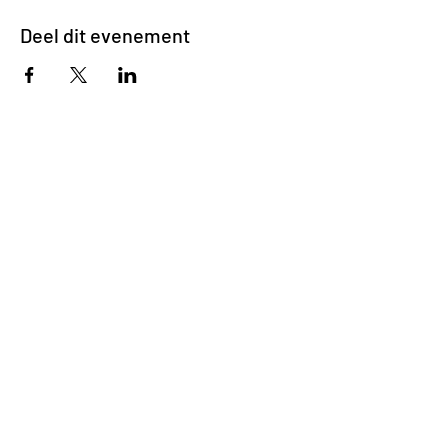
Deel dit evenement
Impasse des Ursulines 14
B-4000 Liège
+32 (0)4 266 06 92
Contacteer ons !
Onze bieren
Onze frisdranken