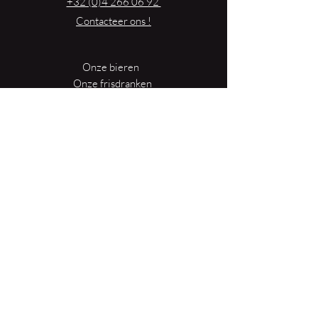
+32 (0)4 266 06 92
Contacteer ons !
Choisissez la date qui vous convient
dans la liste ci-dessous et réservez en
ligne
Si vous réservez en dernière minute,
Onze bieren
rejoignez un groupe existant et
Onze frisdranken
incomplet en réservant par téléphone
Resto {C}
au 04/266.06.92. (de 10h à 17h en
semaine; à partir de 12h le week-end)
Bar Sauvage
Webshop
Activiteiten
Contact
{Reserveer een tafel}
Onze nieuwsbrief