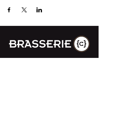
Impasse des Ursulines 14
B-4000 Liège
+32 (0)4 266 06 92
Contacteer ons !
Onze bieren
Onze frisdranken
Resto {C}
Bar Sauvage