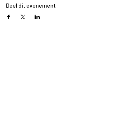
Deel dit evenement
Impasse des Ursulines 14
B-4000 Liège
+32 (0)4 266 06 92
Contacteer ons !
Onze bieren
Onze frisdranken
Resto {C}