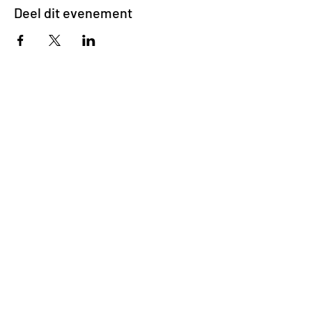
Deel dit evenement
Impasse des Ursulines 14
B-4000 Liège
+32 (0)4 266 06 92
Contacteer ons !
Onze bieren
Onze frisdranken
Resto {C}