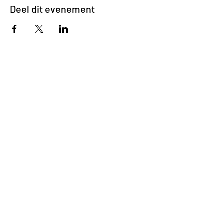
Deel dit evenement
Impasse des Ursulines 14
B-4000 Liège
+32 (0)4 266 06 92
Contacteer ons !
Onze bieren
Onze frisdranken
Resto {C}