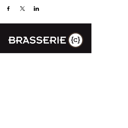
Impasse des Ursulines 14
B-4000 Liège
+32 (0)4 266 06 92
Contacteer ons !
Onze bieren
Onze frisdranken
Resto {C}
Bar Sauvage