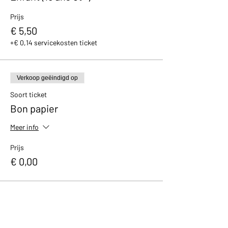
Choisissez la date qui vous convient
Prijs
dans la liste ci-dessous et réservez en
€ 5,50
ligne
+€ 0,14 servicekosten ticket
Si vous réservez en dernière minute,
rejoignez un groupe existant et
incomplet en réservant par téléphone
au 04/266.06.92. (de 10h à 17h en
Verkoop geëindigd op
semaine; à partir de 12h le week-end)
Soort ticket
Bon papier
Meer info
Prijs
€ 0,00