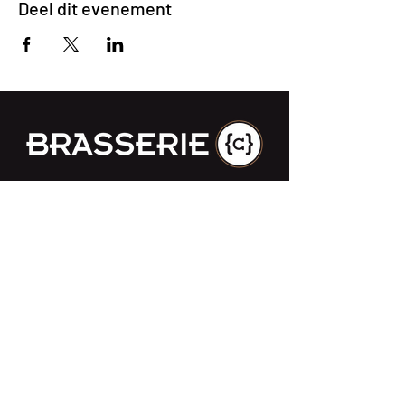
Deel dit evenement
Impasse des Ursulines 14
B-4000 Liège
+32 (0)4 266 06 92
Contacteer ons !
Onze bieren
Onze frisdranken
Resto {C}