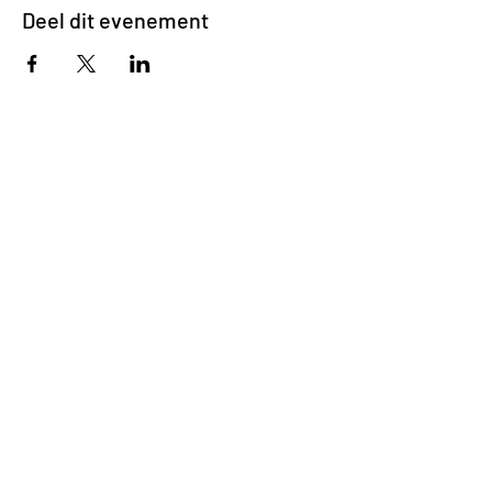
Deel dit evenement
Impasse des Ursulines 14
B-4000 Liège
+32 (0)4 266 06 92
Contacteer ons !
Onze bieren
Onze frisdranken
Resto {C}