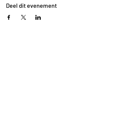
Deel dit evenement
Impasse des Ursulines 14
B-4000 Liège
+32 (0)4 266 06 92
Contacteer ons !
Onze bieren
Onze frisdranken
Resto {C}