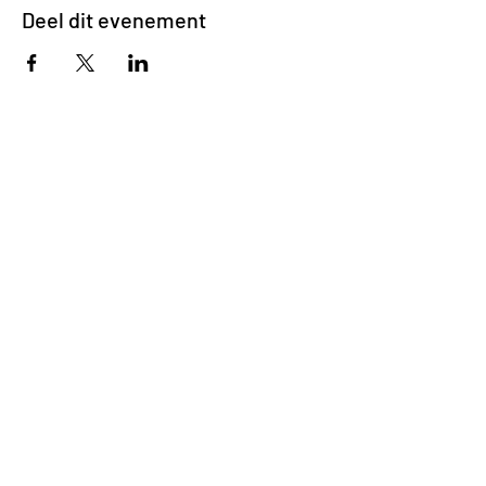
Deel dit evenement
Impasse des Ursulines 14
B-4000 Liège
+32 (0)4 266 06 92
Contacteer ons !
Onze bieren
Onze frisdranken
Resto {C}