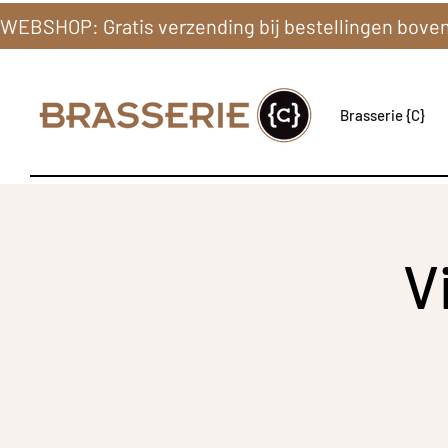
Brasserie {C}
V