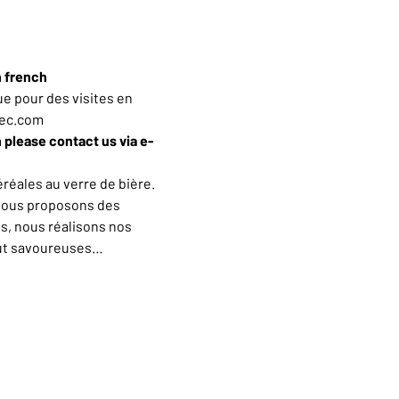
n french
e pour des visites en 
iec.com
h please contact us via e-
éales au verre de bière. 
vous proposons des 
s, nous réalisons nos 
out savoureuses…