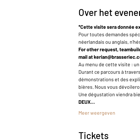
Over het even
*Cette visite sera donnée ex
Pour toutes demandes spécif
néerlandais ou anglais, n’hé
For other request, teambuild
mail at kerian@brasseriec.
Au menu de cette visite : u
Durant ce parcours à trave
démonstrations et des explic
bières. Nous vous dévoiler
Une dégustation viendra bi
DEUX…
Meer weergeven
Tickets