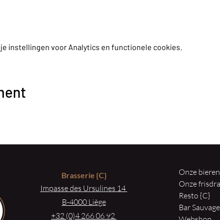
 instellingen voor Analytics en functionele cookies.
ment
Onze biere
Brasserie
{C}
Onze frisd
Impasse des Ursulines 14
Resto {C}
B-4000 Liège
Bar Sauvag
+32 (0)4 266 06 92
Webshop