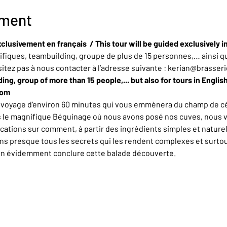
ement
clusivement en français  / This tour will be guided exclusively i
iques, teambuilding, groupe de plus de 15 personnes,… ainsi qu
sitez pas à nous contacter à l’adresse suivante : kerian@brasser
ing, group of more than 15 people,... but also for tours in Englis
com
n voyage d’environ 60 minutes qui vous emmènera du champ de cér
rs le magnifique Béguinage où nous avons posé nos cuves, nous 
ations sur comment, à partir des ingrédients simples et naturel
ons presque tous les secrets qui les rendent complexes et surt
en évidemment conclure cette balade découverte.