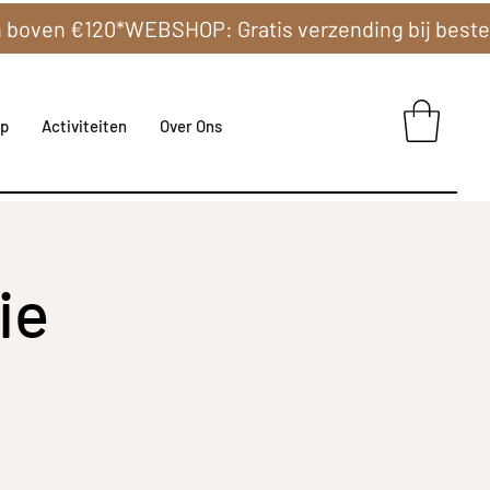
p
Activiteiten
Over Ons
ie