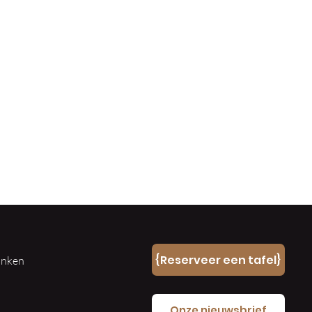
n
{Reserveer een tafel}
ranken
e
Onze nieuwsbrief