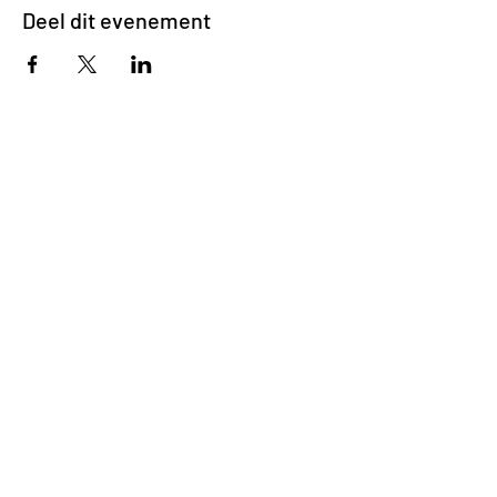
Deel dit evenement
Impasse des Ursulines 14
B-4000 Liège
+32 (0)4 266 06 92
Contacteer ons !
Onze bieren
Onze frisdranken
Resto {C}