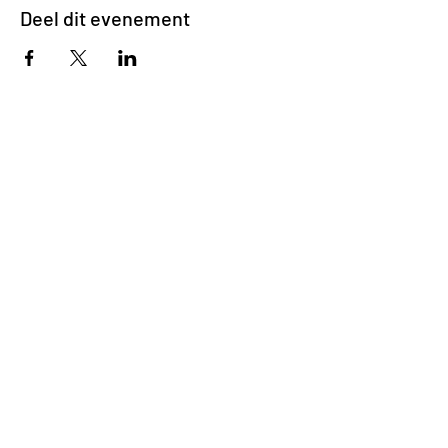
Deel dit evenement
Impasse des Ursulines 14
B-4000 Liège
+32 (0)4 266 06 92
Contacteer ons !
Onze bieren
Onze frisdranken
Resto {C}