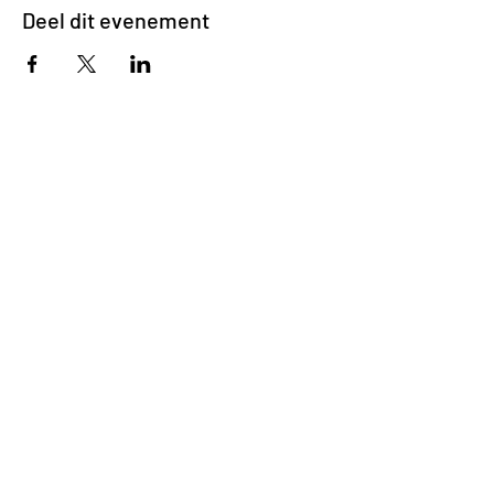
Deel dit evenement
Impasse des Ursulines 14
B-4000 Liège
+32 (0)4 266 06 92
Contacteer ons !
Onze bieren
Onze frisdranken
Resto {C}