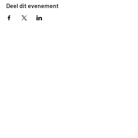
Deel dit evenement
Impasse des Ursulines 14
B-4000 Liège
+32 (0)4 266 06 92
Contacteer ons !
Onze bieren
Onze frisdranken
Resto {C}