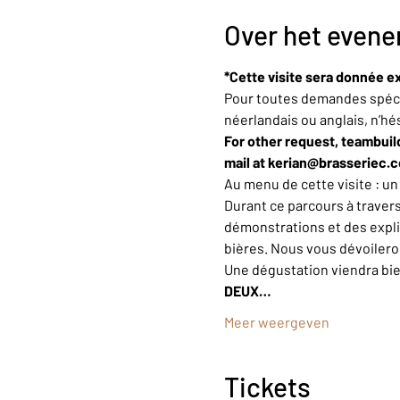
Over het even
*Cette visite sera donnée ex
Pour toutes demandes spécif
néerlandais ou anglais, n’hé
For other request, teambuild
mail at kerian@brasseriec.
Au menu de cette visite : u
Durant ce parcours à trave
démonstrations et des explic
bières. Nous vous dévoiler
Une dégustation viendra bi
DEUX…
Meer weergeven
Tickets