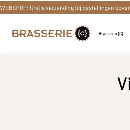
Brasserie {C}
V