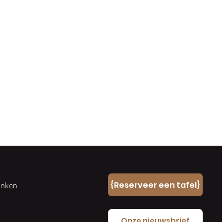
n
{Reserveer een tafel}
ranken
e
Onze nieuwsbrief