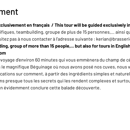
ement
clusivement en français  / This tour will be guided exclusively i
iques, teambuilding, groupe de plus de 15 personnes,… ainsi qu
sitez pas à nous contacter à l’adresse suivante : kerian@brasser
ing, group of more than 15 people,... but also for tours in Englis
com
n voyage d’environ 60 minutes qui vous emmènera du champ de cér
rs le magnifique Béguinage où nous avons posé nos cuves, nous 
ations sur comment, à partir des ingrédients simples et naturel
ons presque tous les secrets qui les rendent complexes et surt
en évidemment conclure cette balade découverte.