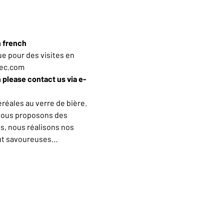
n french
e pour des visites en 
iec.com
h please contact us via e-
éales au verre de bière. 
vous proposons des 
s, nous réalisons nos 
out savoureuses…