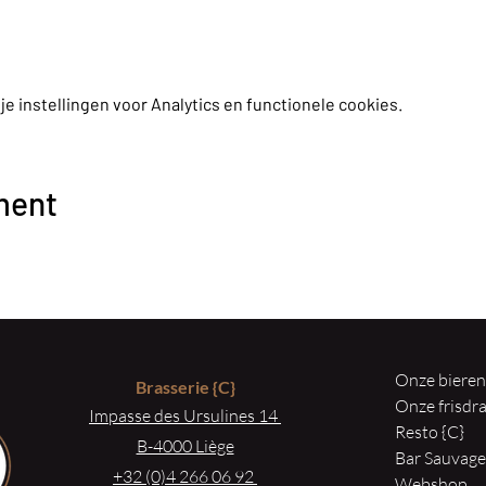
 instellingen voor Analytics en functionele cookies.
ment
Onze biere
Brasserie
{C}
Onze frisd
Impasse des Ursulines 14
Resto {C}
B-4000 Liège
Bar Sauvag
+32 (0)4 266 06 92
Webshop