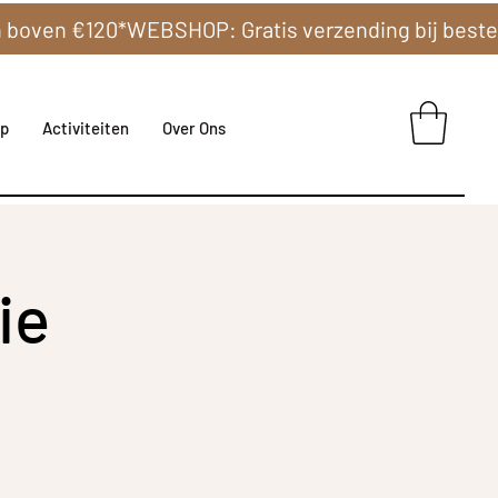
p
Activiteiten
Over Ons
ie