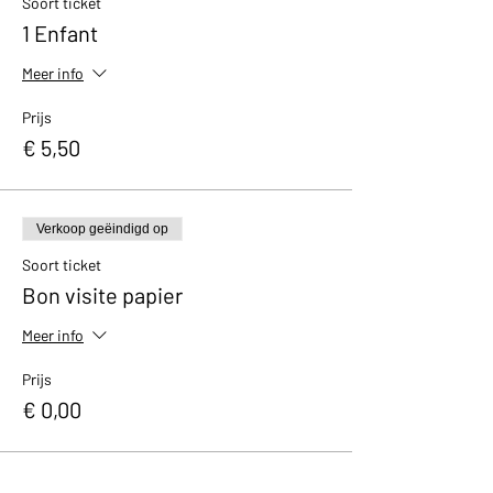
Soort ticket
1 Enfant
Choisissez la date qui vous convient
dans la liste ci-dessous et réservez en
Meer info
ligne
Si vous réservez en dernière minute,
rejoignez un groupe existant et
Prijs
incomplet en réservant par téléphone
€ 5,50
au 04/266.06.92. (de 10h à 17h en
semaine; à partir de 12h le week-end)
Verkoop geëindigd op
Soort ticket
Bon visite papier
Meer info
Prijs
€ 0,00