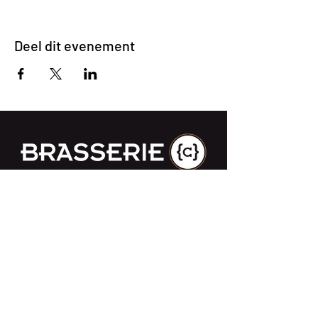
Deel dit evenement
Impasse des Ursulines 14
B-4000 Liège
+32 (0)4 266 06 92
Contacteer ons !
Onze bieren