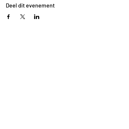
Deel dit evenement
Impasse des Ursulines 14
B-4000 Liège
+32 (0)4 266 06 92
Contacteer ons !
Onze bieren
Onze frisdranken
Resto {C}