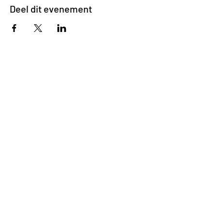
Deel dit evenement
Impasse des Ursulines 14
B-4000 Liège
+32 (0)4 266 06 92
Contacteer ons !
Onze bieren
Onze frisdranken
Resto {C}