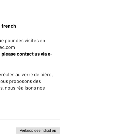
n french
e pour des visites en
iec.com
h please contact us via e-
réales au verre de bière.
 vous proposons des
s, nous réalisons nos
out savoureuses…
Verkoop geëindigd op
ervant par téléphone au