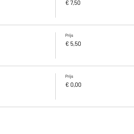
€ 7,50
à 17h en semaine; à partir de 12h le week-end)
Prijs
€ 5,50
Prijs
€ 0,00