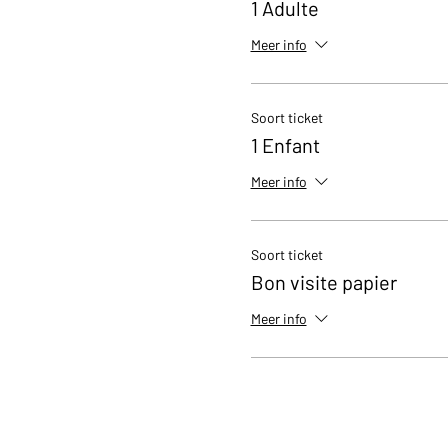
1 Adulte
04/266.06.92. (de 10h 
Meer info
Soort ticket
1 Enfant
Meer info
Soort ticket
Bon visite papier
Meer info