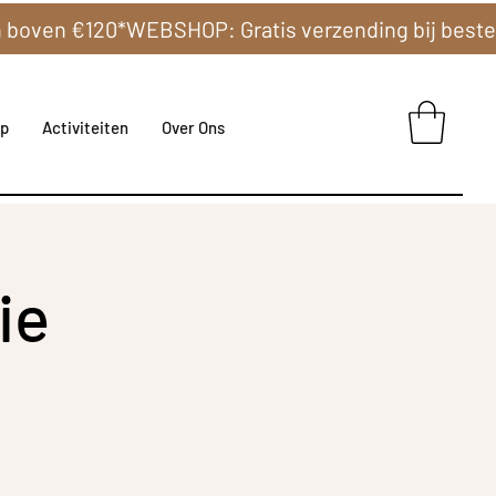
p
Activiteiten
Over Ons
ie