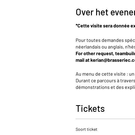
Over het even
*Cette visite sera donnée ex
Pour toutes demandes spécif
néerlandais ou anglais, n’hé
For other request, teambuild
mail at kerian@brasseriec.
Au menu de cette visite : u
Durant ce parcours à trave
démonstrations et des expli
bières. Nous vous dévoiler
Une dégustation viendra bi
Tickets
DEUX MANIERES DE RESER
Choisissez la date qui
Soort ticket
Si vous réservez en de