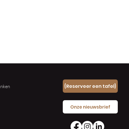
n
{Reserveer een tafel}
ranken
e
Onze nieuwsbrief