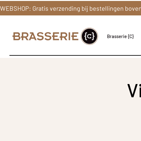
Brasserie {C}
V