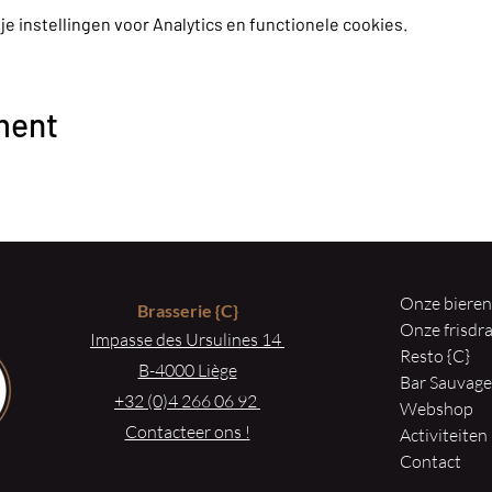
 instellingen voor Analytics en functionele cookies.
ment
Onze biere
Brasserie
{C}
Onze frisd
Impasse des Ursulines 14
Resto {C}
B-4000 Liège
Bar Sauvag
+32 (0)4 266 06 92
Webshop
Contacteer ons !
Activiteiten
Contact