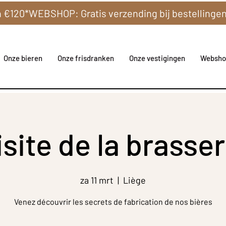
Onze bieren
Onze frisdranken
Onze vestigingen
Websho
isite de la brasser
za 11 mrt
  |  
Liège
Venez découvrir les secrets de fabrication de nos bières