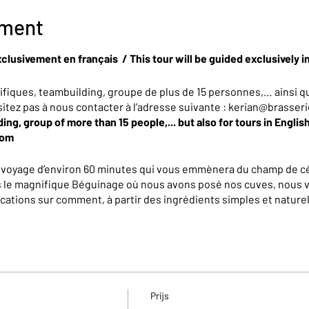
ement
clusivement en français / This tour will be guided exclusively i
iques, teambuilding, groupe de plus de 15 personnes,… ainsi qu
sitez pas à nous contacter à l’adresse suivante : kerian@brasser
ing, group of more than 15 people,... but also for tours in Englis
com
n voyage d’environ 60 minutes qui vous emmènera du champ de cé
rs le magnifique Béguinage où nous avons posé nos cuves, nous
cations sur comment, à partir des ingrédients simples et naturel
ons presque tous les secrets qui les rendent complexes et surt
en évidemment conclure cette balade découverte.
VATION
 vous convient dans la liste ci-dessous et réservez en ligne
Prijs
rnière minute, rejoignez un groupe existant et incomplet en rés