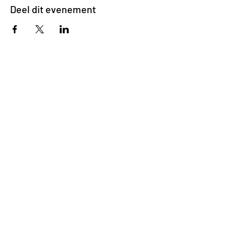
Deel dit evenement
Impasse des Ursulines 14
B-4000 Liège
+32 (0)4 266 06 92
Contacteer ons !
Onze bieren
Onze frisdranken
Resto {C}